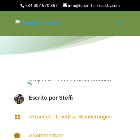
+34 607 570 357
info@teneriffa-kreaktiv.com
Escrito por
Steffi

Aktuelles
|
Teneriffa
|
Wanderungen

0 Kommentare