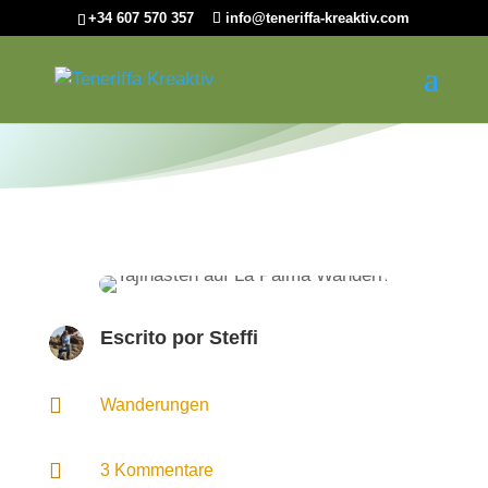
+34 607 570 357
info@teneriffa-kreaktiv.com
Escrito por
Steffi

Wanderungen

3 Kommentare