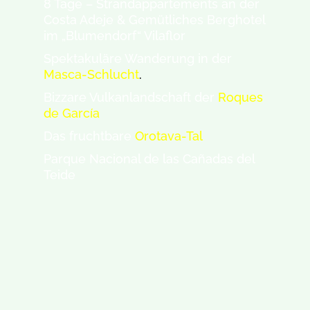
8 Tage – Strandappartements an der
Costa Adeje & Gemütliches Berghotel
im „Blumendorf“ Vilaflor
Spektakuläre Wanderung in der
Masca-Schlucht
.
Bizzare Vulkanlandschaft der
Roques
de García
Das fruchtbare
Orotava-Tal
Parque Nacional de las Cañadas del
Teide