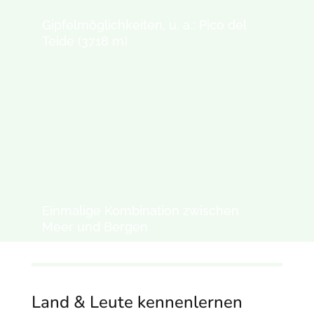
Gipfelmöglichkeiten, u. a.: Pico del
Teide (3718 m)
Einmalige Kombination zwischen
Meer und Bergen
Land & Leute kennenlernen