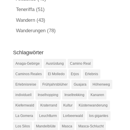
Teneriffa
(51)
Wandern
(43)
Wanderungen
(78)
Schlagwörter
Anaga-Gebirge
Ausrüstung
Camino Real
Caminos Reales
El Molledo
Erjos
Erlebnis
Erlebnisreise
Frühjahrsblüher
Guajara
Höhenweg
individuell
Inselhopping
Inseltrekking
Kanaren
Kiefernwald
Kraterrand
Kultur
Küstenwanderung
La Gomera
Leuchtturm
Lorbeerwald
los gigantes
Los Silos
Mandelblüte
Masca
Masca-Schlucht