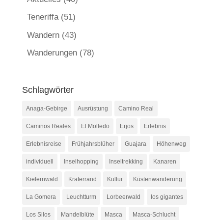
Teneriffa
(51)
Wandern
(43)
Wanderungen
(78)
Schlagwörter
Anaga-Gebirge
Ausrüstung
Camino Real
Caminos Reales
El Molledo
Erjos
Erlebnis
Erlebnisreise
Frühjahrsblüher
Guajara
Höhenweg
individuell
Inselhopping
Inseltrekking
Kanaren
Kiefernwald
Kraterrand
Kultur
Küstenwanderung
La Gomera
Leuchtturm
Lorbeerwald
los gigantes
Los Silos
Mandelblüte
Masca
Masca-Schlucht