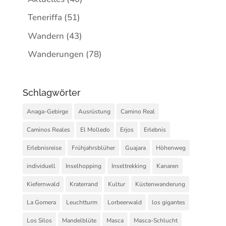
Teneriffa
(51)
Wandern
(43)
Wanderungen
(78)
Schlagwörter
Anaga-Gebirge
Ausrüstung
Camino Real
Caminos Reales
El Molledo
Erjos
Erlebnis
Erlebnisreise
Frühjahrsblüher
Guajara
Höhenweg
individuell
Inselhopping
Inseltrekking
Kanaren
Kiefernwald
Kraterrand
Kultur
Küstenwanderung
La Gomera
Leuchtturm
Lorbeerwald
los gigantes
Los Silos
Mandelblüte
Masca
Masca-Schlucht