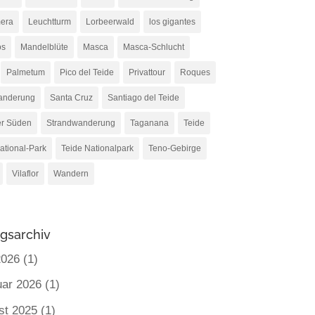
era
Leuchtturm
Lorbeerwald
los gigantes
os
Mandelblüte
Masca
Masca-Schlucht
Palmetum
Pico del Teide
Privattour
Roques
anderung
Santa Cruz
Santiago del Teide
er Süden
Strandwanderung
Taganana
Teide
ational-Park
Teide Nationalpark
Teno-Gebirge
Vilaflor
Wandern
agsarchiv
2026
(1)
uar 2026
(1)
st 2025
(1)