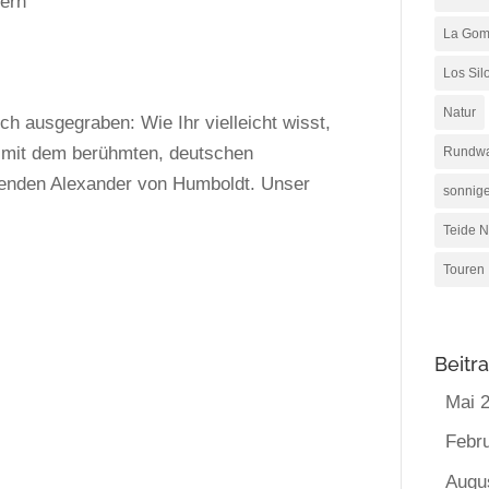
ern
La Gom
Los Sil
Natur
h ausgegraben: Wie Ihr vielleicht wisst,
m mit dem berühmten, deutschen
Rundw
senden Alexander von Humboldt. Unser
sonnig
Teide N
Touren
Beitr
Mai 
Febr
Augu