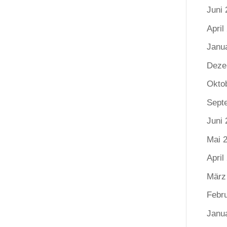
Juni 
April
Janu
Deze
Okto
Sept
Juni 
Mai 
April
März
Febr
Janu