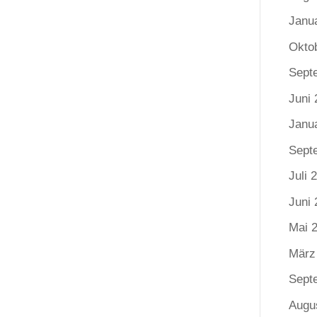
Janu
Okto
Sept
Juni 
Janu
Sept
Juli 
Juni 
Mai 
März
Sept
Augu