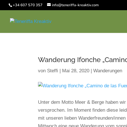
+34 607 570 357
info@teneriffa-kreaktiv.com
Wanderung Ifonche „Camino 
von
Steffi
|
Mai 28, 2020
|
Wanderungen
Unter dem Motto Meer & Berge haben wi
versprochen. Im Moment finden diese leid
mit unseren lieben Wanderfreunden/inne
Mittwoch eine neue Wanderung vom sonni