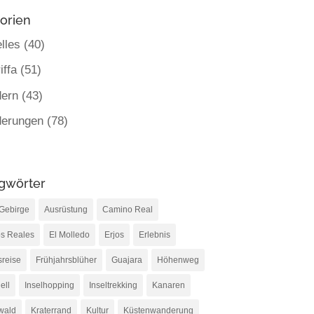
orien
lles
(40)
iffa
(51)
ern
(43)
erungen
(78)
gwörter
Gebirge
Ausrüstung
Camino Real
s Reales
El Molledo
Erjos
Erlebnis
sreise
Frühjahrsblüher
Guajara
Höhenweg
ell
Inselhopping
Inseltrekking
Kanaren
wald
Kraterrand
Kultur
Küstenwanderung