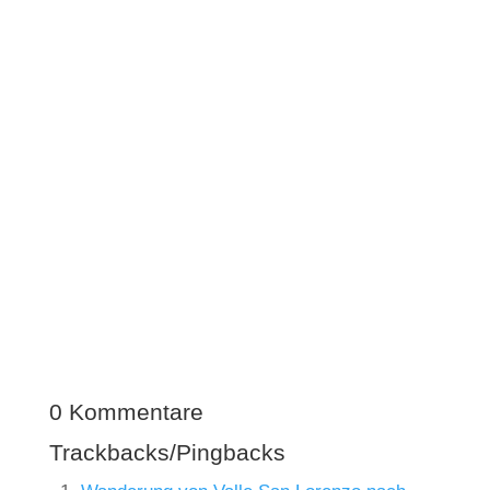
25 Jahre Leben und Arbeiten auf Teneriffa!
Wir blicken zurück auf unser Jubiläum und
teilen mit Euch, was wir in der Zeit beim
Wandern auf Teneriffa erlebt haben.
0 Kommentare
Trackbacks/Pingbacks