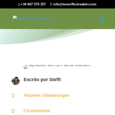
+34 607 570 357
info@teneriffa-kreaktiv.com
Escrito por
Steffi

Aktuelles
|
Wanderungen

0 Kommentare