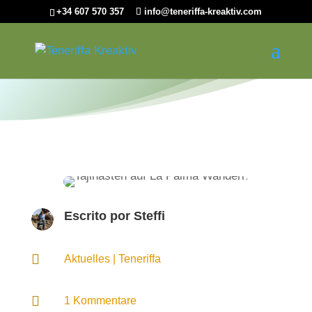
+34 607 570 357
info@teneriffa-kreaktiv.com
Escrito por
Steffi

Aktuelles
|
Teneriffa

1 Kommentare