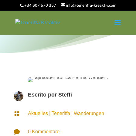
+34 607 570 357
info@teneriffa-kreaktiv.com
Escrito por
Steffi

Aktuelles
|
Teneriffa
|
Wanderungen

0 Kommentare