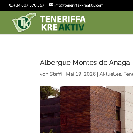
+34 607 570 357
info@teneriffa-kreaktiv.com
Albergue Montes de Anaga
von
Steffi
|
Mai 19, 2026
|
Aktuelles
,
Tene