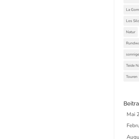
La Gom
Los Sil
Natur
Rundwa
sonnige
Teide N
Touren
Beitr
Mai 
Febr
Augu