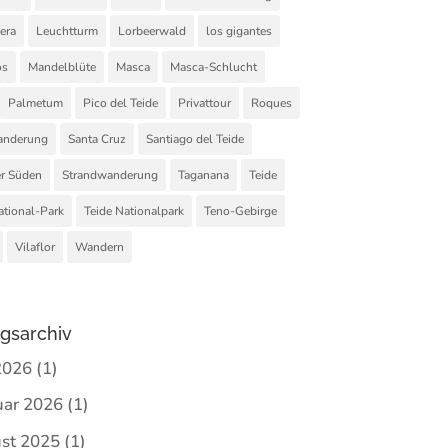
era
Leuchtturm
Lorbeerwald
los gigantes
os
Mandelblüte
Masca
Masca-Schlucht
Palmetum
Pico del Teide
Privattour
Roques
nderung
Santa Cruz
Santiago del Teide
r Süden
Strandwanderung
Taganana
Teide
ational-Park
Teide Nationalpark
Teno-Gebirge
Vilaflor
Wandern
agsarchiv
2026
(1)
uar 2026
(1)
st 2025
(1)