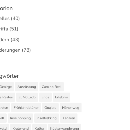
orien
elles
(40)
iffa
(51)
dern
(43)
derungen
(78)
gwörter
Gebirge
Ausrüstung
Camino Real
s Reales
El Molledo
Erjos
Erlebnis
sreise
Frühjahrsblüher
Guajara
Höhenweg
ell
Inselhopping
Inseltrekking
Kanaren
wald
Kraterrand
Kultur
Küstenwanderung