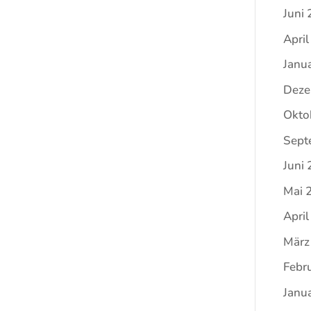
Juni
Apri
Janu
Deze
Okto
Sept
Juni
Mai 
Apri
März
Febr
Janu