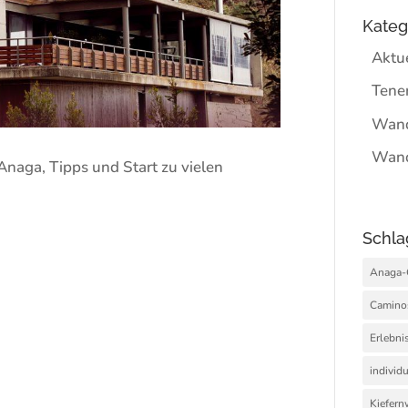
Kateg
Aktu
Tener
Wan
Wan
naga, Tipps und Start zu vielen
Schla
Anaga-
Camino
Erlebni
individu
Kiefern