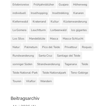
Erlebnisreise
Frühjahrsblüher
Guajara
Höhenweg
individuell
Inselhopping
Inseltrekking
Kanaren
Kiefernwald
Kraterrand
Kultur
Küstenwanderung
La Gomera
Leuchtturm
Lorbeerwald
los gigantes
Los Silos
Mandelblüte
Masca
Masca-Schlucht
Natur
Palmetum
Pico del Teide
Privattour
Roques
Rundwanderung
Santa Cruz
Santiago del Teide
sonniger Süden
Strandwanderung
Taganana
Teide
Teide National-Park
Teide Nationalpark
Teno-Gebirge
Touren
Vilaflor
Wandern
Beitragsarchiv