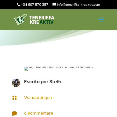
+34 607 570 357
info@teneriffa-kreaktiv.com
Escrito por
Steffi

Wanderungen

0 Kommentare