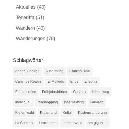
Aktuelles
(40)
Teneriffa
(51)
Wandern
(43)
Wanderungen
(78)
Schlagwörter
Anaga-Gebirge
Ausrüstung
Camino Real
Caminos Reales
El Molledo
Erjos
Erlebnis
Erlebnisreise
Frühjahrsblüher
Guajara
Höhenweg
individuell
Inselhopping
Inseltrekking
Kanaren
Kiefernwald
Kraterrand
Kultur
Küstenwanderung
La Gomera
Leuchtturm
Lorbeerwald
los gigantes