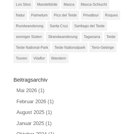
Los Silos
Mandelblüte
Masca
Masca-Schlucht
Natur
Palmetum
Pico del Teide
Privattour
Roques
Rundwanderung
Santa Cruz
Santiago del Teide
sonniger Süden
Strandwanderung
Taganana
Teide
Teide National-Park
Teide Nationalpark
Teno-Gebirge
Touren
Vilaflor
Wandern
Beitragsarchiv
Mai 2026
(1)
Februar 2026
(1)
August 2025
(1)
Januar 2025
(1)