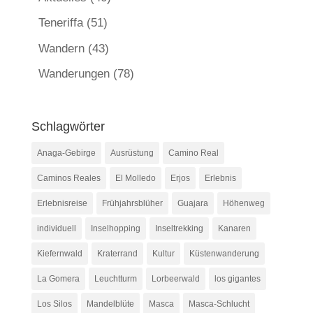
Teneriffa
(51)
Wandern
(43)
Wanderungen
(78)
Schlagwörter
Anaga-Gebirge
Ausrüstung
Camino Real
Caminos Reales
El Molledo
Erjos
Erlebnis
Erlebnisreise
Frühjahrsblüher
Guajara
Höhenweg
individuell
Inselhopping
Inseltrekking
Kanaren
Kiefernwald
Kraterrand
Kultur
Küstenwanderung
La Gomera
Leuchtturm
Lorbeerwald
los gigantes
Los Silos
Mandelblüte
Masca
Masca-Schlucht