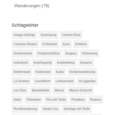
Wanderungen
(78)
Schlagwörter
Anaga-Gebirge
Ausrüstung
Camino Real
Caminos Reales
El Molledo
Erjos
Erlebnis
Erlebnisreise
Frühjahrsblüher
Guajara
Höhenweg
individuell
Inselhopping
Inseltrekking
Kanaren
Kiefernwald
Kraterrand
Kultur
Küstenwanderung
La Gomera
Leuchtturm
Lorbeerwald
los gigantes
Los Silos
Mandelblüte
Masca
Masca-Schlucht
Natur
Palmetum
Pico del Teide
Privattour
Roques
Rundwanderung
Santa Cruz
Santiago del Teide