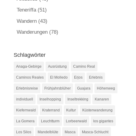
Teneriffa
(51)
Wandern
(43)
Wanderungen
(78)
Schlagwörter
Anaga-Gebirge
Ausrüstung
Camino Real
Caminos Reales
El Molledo
Erjos
Erlebnis
Erlebnisreise
Frühjahrsblüher
Guajara
Höhenweg
individuell
Inselhopping
Inseltrekking
Kanaren
Kiefernwald
Kraterrand
Kultur
Küstenwanderung
La Gomera
Leuchtturm
Lorbeerwald
los gigantes
Los Silos
Mandelblüte
Masca
Masca-Schlucht