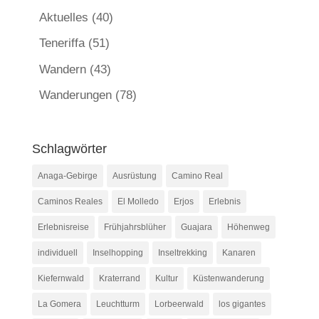
Aktuelles
(40)
Teneriffa
(51)
Wandern
(43)
Wanderungen
(78)
Schlagwörter
Anaga-Gebirge
Ausrüstung
Camino Real
Caminos Reales
El Molledo
Erjos
Erlebnis
Erlebnisreise
Frühjahrsblüher
Guajara
Höhenweg
individuell
Inselhopping
Inseltrekking
Kanaren
Kiefernwald
Kraterrand
Kultur
Küstenwanderung
La Gomera
Leuchtturm
Lorbeerwald
los gigantes