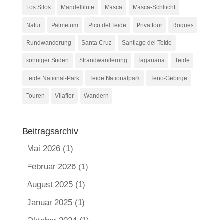
Los Silos
Mandelblüte
Masca
Masca-Schlucht
Natur
Palmetum
Pico del Teide
Privattour
Roques
Rundwanderung
Santa Cruz
Santiago del Teide
sonniger Süden
Strandwanderung
Taganana
Teide
Teide National-Park
Teide Nationalpark
Teno-Gebirge
Touren
Vilaflor
Wandern
Beitragsarchiv
Mai 2026
(1)
Februar 2026
(1)
August 2025
(1)
Januar 2025
(1)