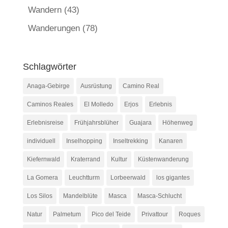
Wandern
(43)
Wanderungen
(78)
Schlagwörter
Anaga-Gebirge
Ausrüstung
Camino Real
Caminos Reales
El Molledo
Erjos
Erlebnis
Erlebnisreise
Frühjahrsblüher
Guajara
Höhenweg
individuell
Inselhopping
Inseltrekking
Kanaren
Kiefernwald
Kraterrand
Kultur
Küstenwanderung
La Gomera
Leuchtturm
Lorbeerwald
los gigantes
Los Silos
Mandelblüte
Masca
Masca-Schlucht
Natur
Palmetum
Pico del Teide
Privattour
Roques