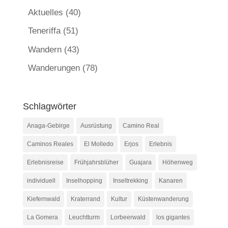
Aktuelles
(40)
Teneriffa
(51)
Wandern
(43)
Wanderungen
(78)
Schlagwörter
Anaga-Gebirge
Ausrüstung
Camino Real
Caminos Reales
El Molledo
Erjos
Erlebnis
Erlebnisreise
Frühjahrsblüher
Guajara
Höhenweg
individuell
Inselhopping
Inseltrekking
Kanaren
Kiefernwald
Kraterrand
Kultur
Küstenwanderung
La Gomera
Leuchtturm
Lorbeerwald
los gigantes