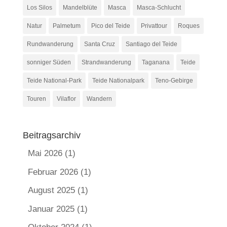
Los Silos
Mandelblüte
Masca
Masca-Schlucht
Natur
Palmetum
Pico del Teide
Privattour
Roques
Rundwanderung
Santa Cruz
Santiago del Teide
sonniger Süden
Strandwanderung
Taganana
Teide
Teide National-Park
Teide Nationalpark
Teno-Gebirge
Touren
Vilaflor
Wandern
Beitragsarchiv
Mai 2026
(1)
Februar 2026
(1)
August 2025
(1)
Januar 2025
(1)