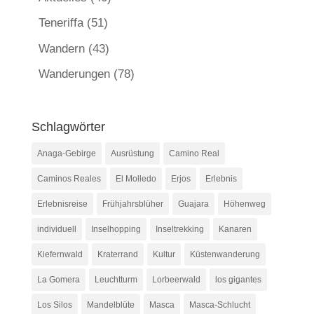
Teneriffa
(51)
Wandern
(43)
Wanderungen
(78)
Schlagwörter
Anaga-Gebirge
Ausrüstung
Camino Real
Caminos Reales
El Molledo
Erjos
Erlebnis
Erlebnisreise
Frühjahrsblüher
Guajara
Höhenweg
individuell
Inselhopping
Inseltrekking
Kanaren
Kiefernwald
Kraterrand
Kultur
Küstenwanderung
La Gomera
Leuchtturm
Lorbeerwald
los gigantes
Los Silos
Mandelblüte
Masca
Masca-Schlucht