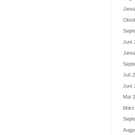
Janu
Okto
Sept
Juni 
Janu
Sept
Juli 
Juni 
Mai 
März
Sept
Augu