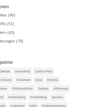
orien
lles
(40)
iffa
(51)
ern
(43)
erungen
(78)
gwörter
Gebirge
Ausrüstung
Camino Real
s Reales
El Molledo
Erjos
Erlebnis
sreise
Frühjahrsblüher
Guajara
Höhenweg
ell
Inselhopping
Inseltrekking
Kanaren
wald
Kraterrand
Kultur
Küstenwanderung