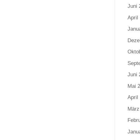
Juni 
April
Janu
Deze
Okto
Sept
Juni 
Mai 
April
März
Febr
Janu