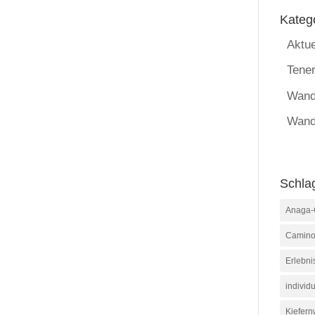
Kateg
Aktue
Tener
Wand
Wand
Schla
Anaga-
Camino
Erlebni
individu
Kiefern