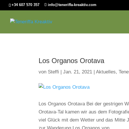
+34 607 570 357
info@teneriffa-kreaktiv.com
Los Organos Orotava
von
Steffi
|
Jan. 21, 2021
|
Aktuelles
,
Tener
Los Organos Orotava Bei der gestrigen 
Orotava-Tal kamen wir aus dem Fotografi
viel Glück mit dem Wetter und das Mitte J
zur Wanderung Los Organos von...