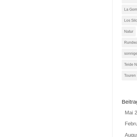
La Gom
Los Sil
Natur
Rundw
sonnig
Teide N
Touren
Beitra
Mai 
Febr
Augu