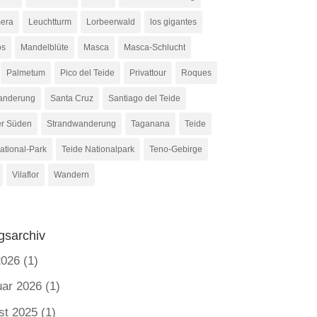
era
Leuchtturm
Lorbeerwald
los gigantes
os
Mandelblüte
Masca
Masca-Schlucht
Palmetum
Pico del Teide
Privattour
Roques
anderung
Santa Cruz
Santiago del Teide
er Süden
Strandwanderung
Taganana
Teide
ational-Park
Teide Nationalpark
Teno-Gebirge
Vilaflor
Wandern
gsarchiv
2026
(1)
uar 2026
(1)
st 2025
(1)