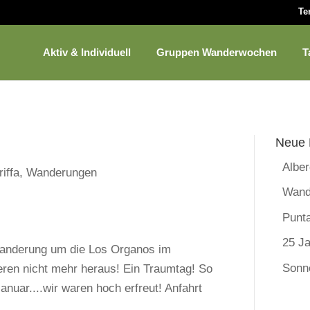
Te
Aktiv & Individuell
Gruppen Wanderwochen
T
Neue 
Albe
iffa
,
Wanderungen
Wand
Punt
25 Ja
Wanderung um die Los Organos im
Sonn
eren nicht mehr heraus! Ein Traumtag! So
anuar....wir waren hoch erfreut! Anfahrt