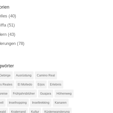
orien
lles
(40)
iffa
(51)
ern
(43)
erungen
(78)
gwörter
Gebirge
Ausrüstung
Camino Real
s Reales
El Molledo
Erjos
Erlebnis
sreise
Frühjahrsblüher
Guajara
Höhenweg
ell
Inselhopping
Inseltrekking
Kanaren
wald
Kraterrand
Kultur
Küstenwanderung