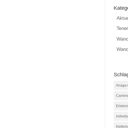
Kateg
Aktue
Tener
Wand
Wand
Schla
Anaga-
Camino
Erlebni
individu
Kiefern