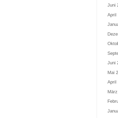
Juni 
April
Janu
Deze
Okto
Sept
Juni 
Mai 
April
März
Febr
Janu