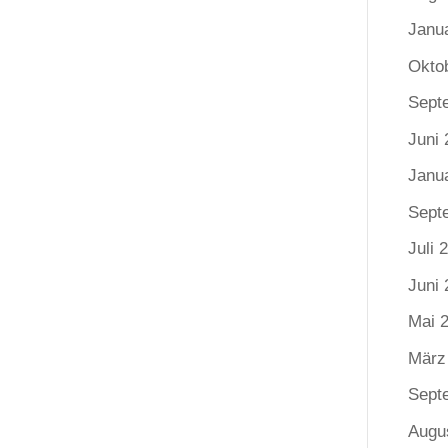
Janu
Okto
Sept
Juni 
Janu
Sept
Juli 
Juni 
Mai 
März
Sept
Augu