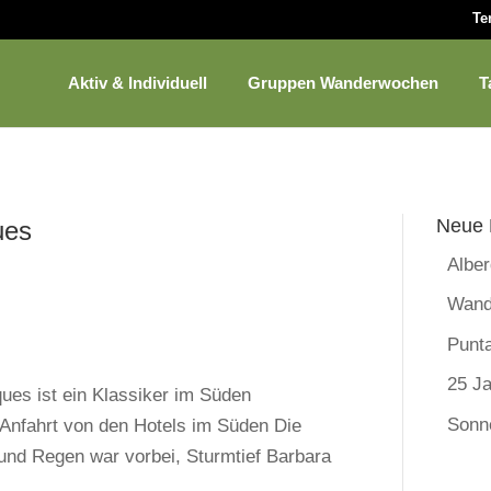
Te
Aktiv & Individuell
Gruppen Wanderwochen
T
Neue 
ues
Albe
Wand
Punt
25 Ja
es ist ein Klassiker im Süden
Sonn
r Anfahrt von den Hotels im Süden Die
und Regen war vorbei, Sturmtief Barbara