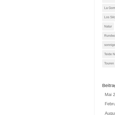
La Gom
Los Sil
Natur
Rundw
sonnig
Teide N
Touren
Beitra
Mai 
Febr
Augu