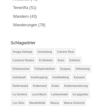
Teneriffa
(51)
Wandern
(43)
Wanderungen
(78)
Schlagwörter
Anaga-Gebirge
Ausrüstung
Camino Real
Caminos Reales
El Molledo
Erjos
Erlebnis
Erlebnisreise
Frühjahrsblüher
Guajara
Höhenweg
individuell
Inselhopping
Inseltrekking
Kanaren
Kiefernwald
Kraterrand
Kultur
Küstenwanderung
La Gomera
Leuchtturm
Lorbeerwald
los gigantes
Los Silos
Mandelblüte
Masca
Masca-Schlucht