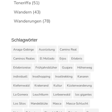
Teneriffa
(51)
Wandern
(43)
Wanderungen
(78)
Schlagwörter
Anaga-Gebirge
Ausrüstung
Camino Real
Caminos Reales
El Molledo
Erjos
Erlebnis
Erlebnisreise
Frühjahrsblüher
Guajara
Höhenweg
individuell
Inselhopping
Inseltrekking
Kanaren
Kiefernwald
Kraterrand
Kultur
Küstenwanderung
La Gomera
Leuchtturm
Lorbeerwald
los gigantes
Los Silos
Mandelblüte
Masca
Masca-Schlucht