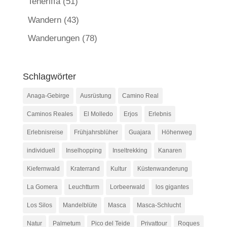
Teneriffa
(51)
Wandern
(43)
Wanderungen
(78)
Schlagwörter
Anaga-Gebirge
Ausrüstung
Camino Real
Caminos Reales
El Molledo
Erjos
Erlebnis
Erlebnisreise
Frühjahrsblüher
Guajara
Höhenweg
individuell
Inselhopping
Inseltrekking
Kanaren
Kiefernwald
Kraterrand
Kultur
Küstenwanderung
La Gomera
Leuchtturm
Lorbeerwald
los gigantes
Los Silos
Mandelblüte
Masca
Masca-Schlucht
Natur
Palmetum
Pico del Teide
Privattour
Roques