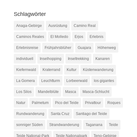
Schlagwörter
Anaga-Gebirge
Ausrüstung
Camino Real
Caminos Reales
El Molledo
Erjos
Erlebnis
Erlebnisreise
Frühjahrsblüher
Guajara
Höhenweg
individuell
Inselhopping
Inseltrekking
Kanaren
Kiefernwald
Kraterrand
Kultur
Küstenwanderung
La Gomera
Leuchtturm
Lorbeerwald
los gigantes
Los Silos
Mandelblüte
Masca
Masca-Schlucht
Natur
Palmetum
Pico del Teide
Privattour
Roques
Rundwanderung
Santa Cruz
Santiago del Teide
sonniger Süden
Strandwanderung
Taganana
Teide
Teide National-Park
Teide Nationalpark
Teno-Gebirge