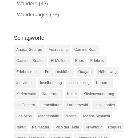
Wandern
(43)
Wanderungen
(78)
Schlagwörter
Anaga-Gebirge
Ausrüstung
Camino Real
Caminos Reales
El Molledo
Erjos
Erlebnis
Erlebnisreise
Frühjahrsblüher
Guajara
Höhenweg
individuell
Inselhopping
Inseltrekking
Kanaren
Kiefernwald
Kraterrand
Kultur
Küstenwanderung
La Gomera
Leuchtturm
Lorbeerwald
los gigantes
Los Silos
Mandelblüte
Masca
Masca-Schlucht
Natur
Palmetum
Pico del Teide
Privattour
Roques